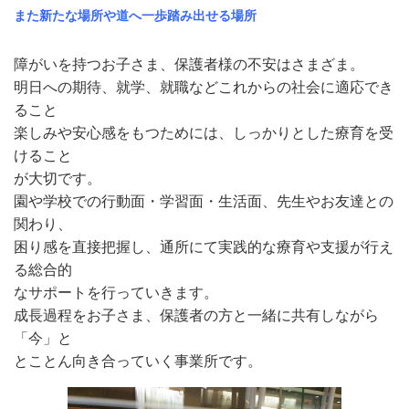
また新たな場所や道へ一歩踏み出せる場所
2023.05.12
令和５年６月１日に児童発達支援、放課後等デイサービスがオー
障がいを持つお子さま、保護者様の不安はさまざま。
プンします。
明日への期待、就学、就職などこれからの社会に適応でき
ること
2023.03.14
楽しみや安心感をもつためには、しっかりとした療育を受
ホームページが公開しました。
けること
が大切です。
園や学校での
行動面・学習面・生活面
、先生やお友達との
関わり、
困り感を直接把握し、通所にて実践的な療育や支援が行え
る総合的
なサポートを行っていきます。
成長過程をお子さま、保護者の方と一緒に共有しながら
「今」と
とことん向き合っていく事業所です。