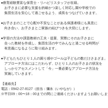
●療育経験豊富な保育士・リハビリスタッフが在籍。
お子さまに必要な支援を的確かつ楽しく対応し園や学校での
集団生活を安心して過ごせるよう、成長をつなげていきます。
●お子さまのことで心配や不安なことがある保護者様にも真意に
向き合い、お子さまとご家族の結びつきを大切にします。
●学習の方法や課題教材の工夫・提案、実際にそのお子さまに
合った教材を作成し、集団生活の中でみんなと過ごせる時間が
有意義になるように取り組みます。
●子どもたちひとり１人の困り感やゴールは子どもの数だけさまざま。
アプローチ方法にはこだわらず、ひとり１人のお子さまの状況を
しっかりアセスメントして「今」一番必要なアプローチ方法を
実施していきます。
【連絡先】
電話：0942-27-8127（担当：彌永（いやなが））
※平日09：00〜18：00までの間にご連絡くださいますようお願いし